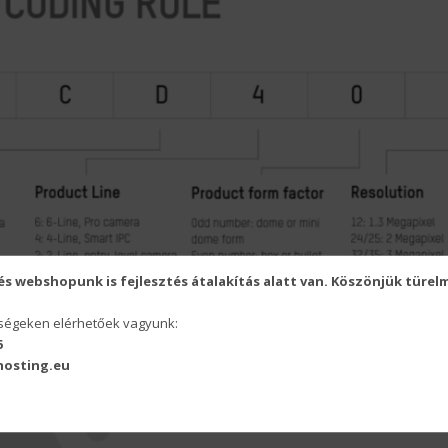
s webshopunk is fejlesztés átalakítás alatt van. Köszönjük türel
őségeken elérhetőek vagyunk:
6
osting.eu