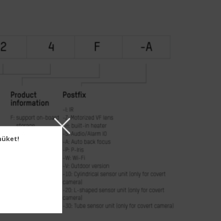
müket!