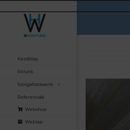
Kihagyás
Kezdőlap
Rólunk
View
Szolgáltatásaink
Larger
Referenciák
Image
Webshop
Weblap-