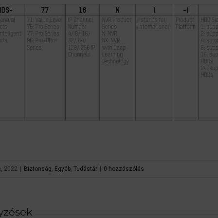
h, 2022
|
Biztonság
,
Egyéb
,
Tudástár
|
0 hozzászólás
gyzések