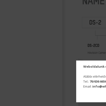
Weboldalunk é
Alábbi elérhet
Tel.:
70/636 665
Email:
info@wh