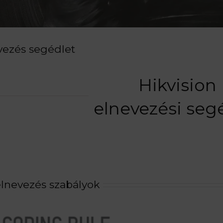
vezés segédlet
Hikvision
elnevezési seg
lnevezés szabályok