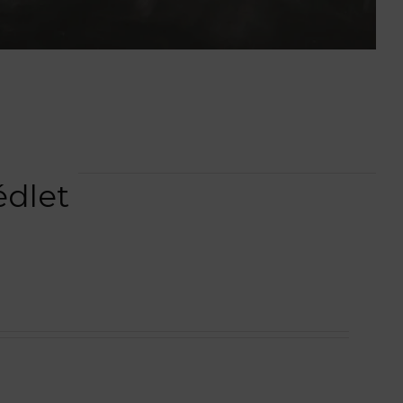
édlet