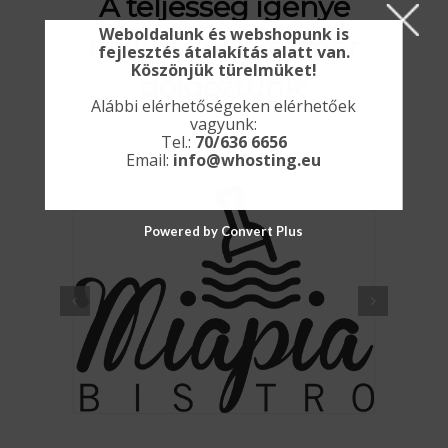
A teljesség igénye
Weboldalunk és webshopunk is
nélkül. Akikkel már
fejlesztés átalakítás alatt van.
Köszönjük türelmüket!
dolgoztunk:
Alábbi elérhetőségeken elérhetőek
vagyunk:
Tel.:
70/636 6656
Email:
info@whosting.eu
Powered by Convert Plus