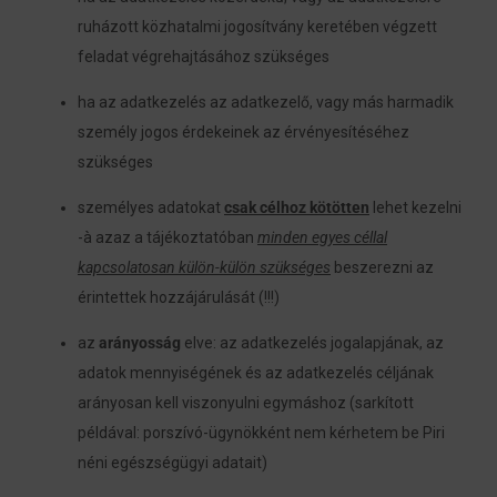
ruházott közhatalmi jogosítvány keretében végzett
feladat végrehajtásához szükséges
ha az adatkezelés az adatkezelő, vagy más harmadik
személy jogos érdekeinek az érvényesítéséhez
szükséges
személyes adatokat
csak célhoz kötötten
lehet kezelni
-à azaz a tájékoztatóban
minden egyes céllal
kapcsolatosan külön-külön szükséges
beszerezni az
érintettek hozzájárulását (!!!)
az
arányosság
elve: az adatkezelés jogalapjának, az
adatok mennyiségének és az adatkezelés céljának
arányosan kell viszonyulni egymáshoz (sarkított
példával: porszívó-ügynökként nem kérhetem be Piri
néni egészségügyi adatait)