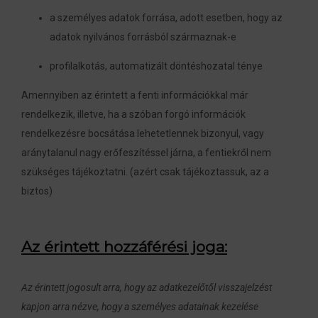
a személyes adatok forrása, adott esetben, hogy az
adatok nyilvános forrásból származnak-e
profilalkotás, automatizált döntéshozatal ténye
Amennyiben az érintett a fenti információkkal már
rendelkezik, illetve, ha a szóban forgó információk
rendelkezésre bocsátása lehetetlennek bizonyul, vagy
aránytalanul nagy erőfeszítéssel járna, a fentiekről nem
szükséges tájékoztatni. (azért csak tájékoztassuk, az a
biztos)
Az érintett hozzáférési joga:
Az érintett jogosult arra, hogy az adatkezelőtől visszajelzést
kapjon arra nézve, hogy a személyes adatainak kezelése