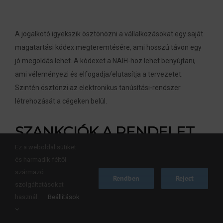
A jogalkotó igyekszik ösztönözni a vállalkozásokat egy saját
magatartási kódex megteremtésére, ami hosszú távon egy
jó megoldás lehet. A kódexet a NAIH-hoz lehet benyújtani,
ami véleményezi és elfogadja/elutasítja a tervezetet.
Szintén ösztönzi az elektronikus tanúsítási-rendszer
létrehozását a cégeken belül.
SZANKCIÓK A RENDELET
MEGSÉRTÉSE ESETÉN:
Ez a weboldal sütiket
és harmadik féltől
származó
Rendben
Reject
szolgáltatásokat
Szempontok:
használ.
Beállítások
az eset körülményei
jogsértés jellege, súlyossága, időtartama, érintettek