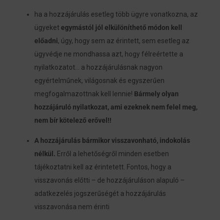
ha a hozzájárulás esetleg több ügyre vonatkozna, az
ügyeket
egymástól jól elkülöníthető módon kell
előadni
, úgy, hogy sem az érintett, sem esetleg az
ügyvédje ne mondhassa azt, hogy félreértette a
nyilatkozatot… a hozzájárulásnak nagyon
egyértelműnek, világosnak és egyszerűen
megfogalmazottnak kell lennie!
Bármely olyan
hozzájáruló nyilatkozat, ami ezeknek nem felel meg,
nem bír kötelező erővel!!
A hozzájárulás bármikor visszavonható, indokolás
nélkül.
Erről a lehetőségről minden esetben
tájékoztatni kell az érintetett. Fontos, hogy a
visszavonás előtti – de hozzájáruláson alapuló –
adatkezelés jogszerűségét a hozzájárulás
visszavonása nem érinti