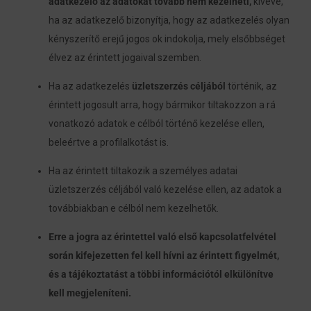
adatkezelő az adatokat tovább nem kezelheti,
kivéve,
ha az adatkezelő bizonyítja, hogy az adatkezelés olyan
kényszerítő erejű jogos ok indokolja, mely elsőbbséget
élvez az érintett jogaival szemben.
Ha az adatkezelés
üzletszerzés céljából
történik, az
érintett jogosult arra, hogy bármikor tiltakozzon a rá
vonatkozó adatok e célból történő kezelése ellen,
beleértve a profilalkotást is.
Ha az érintett tiltakozik a személyes adatai
üzletszerzés céljából való kezelése ellen, az adatok a
továbbiakban e célból nem kezelhetők.
Erre a jogra az érintettel való első kapcsolatfelvétel
során kifejezetten fel kell hívni az érintett figyelmét,
és a tájékoztatást a többi információtól elkülönítve
kell megjeleníteni.