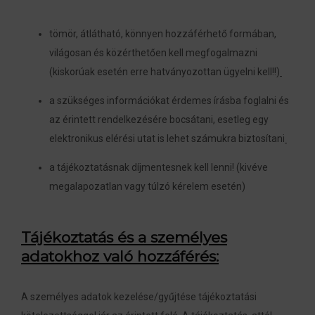
tömör, átlátható, könnyen hozzáférhető formában,
világosan és közérthetően kell megfogalmazni
(kiskorúak esetén erre hatványozottan ügyelni kell!!)
a szükséges információkat érdemes írásba foglalni és
az érintett rendelkezésére bocsátani, esetleg egy
elektronikus elérési utat is lehet számukra biztosítani
a tájékoztatásnak díjmentesnek kell lenni! (kivéve
megalapozatlan vagy túlzó kérelem esetén)
Tájékoztatás és a személyes
adatokhoz való hozzáférés:
A személyes adatok kezelése/gyűjtése tájékoztatási