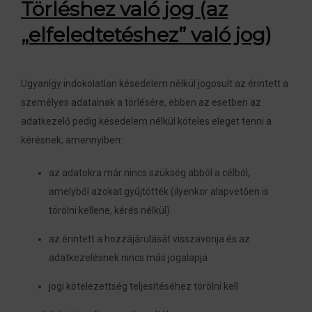
Törléshez való jog (az
„elfeledtetéshez” való jog)
Ugyanígy indokolatlan késedelem nélkül jogosult az érintett a
személyes adatainak a törlésére, ebben az esetben az
adatkezelő pedig késedelem nélkül köteles eleget tenni a
kérésnek, amennyiben:
az adatokra már nincs szükség abból a célból,
amelyből azokat gyűjtötték (ilyenkor alapvetően is
törölni kellene, kérés nélkül)
az érintett a hozzájárulását visszavonja és az
adatkezelésnek nincs más jogalapja
jogi kötelezettség teljesítéséhez törölni kell