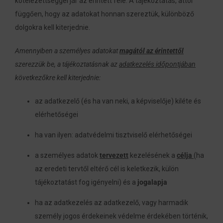
kötelezettséggel jár az érintett felé. A tájékoztatás, attól
függően, hogy az adatokat honnan szereztük, különböző
dolgokra kell kiterjednie.
Amennyiben a személyes adatokat
magától az érintettől
szerezzük be, a tájékoztatásnak az
adatkezelés időpontjában
következőkre kell kiterjednie:
az adatkezelő (és ha van neki, a képviselője) kiléte és
elérhetőségei
ha van ilyen: adatvédelmi tisztviselő elérhetőségei
a személyes adatok
tervezett
kezelésének a
célja
(ha
az eredeti tervtől eltérő cél is keletkezik, külön
tájékoztatást fog igényelni) és a
jogalapja
ha az adatkezelés az adatkezelő, vagy harmadik
személy jogos érdekeinek védelme érdekében történik,