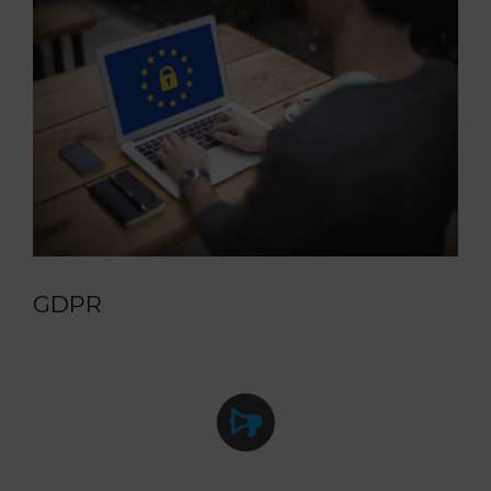
Larger
Image
GDPR