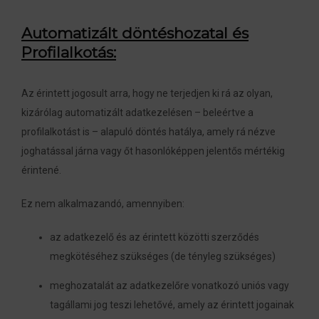
Automatizált döntéshozatal és
Profilalkotás:
Az érintett jogosult arra, hogy ne terjedjen ki rá az olyan,
kizárólag automatizált adatkezelésen – beleértve a
profilalkotást is – alapuló döntés hatálya, amely rá nézve
joghatással járna vagy őt hasonlóképpen jelentős mértékig
érintené.
Ez nem alkalmazandó, amennyiben:
az adatkezelő és az érintett közötti szerződés
megkötéséhez szükséges (de tényleg szükséges)
meghozatalát az adatkezelőre vonatkozó uniós vagy
tagállami jog teszi lehetővé, amely az érintett jogainak