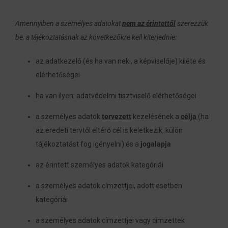
Amennyiben a személyes adatokat
nem az érintettől
szerezzük
be, a tájékoztatásnak az következőkre kell kiterjednie:
az adatkezelő (és ha van neki, a képviselője) kiléte és
elérhetőségei
ha van ilyen: adatvédelmi tisztviselő elérhetőségei
a személyes adatok
tervezett
kezelésének a
célja
(ha
az eredeti tervtől eltérő cél is keletkezik, külön
tájékoztatást fog igényelni) és a
jogalapja
az érintett személyes adatok kategóriái
a személyes adatok címzettjei, adott esetben
kategóriái
a személyes adatok címzettjei vagy címzettek