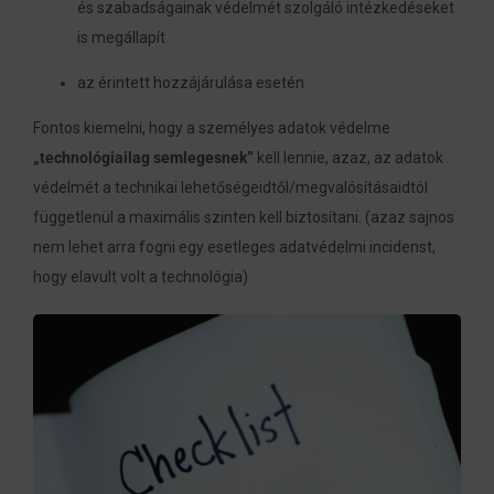
és szabadságainak védelmét szolgáló intézkedéseket
is megállapít
az érintett hozzájárulása esetén
Fontos kiemelni, hogy a személyes adatok védelme
„technológiailag semlegesnek”
kell lennie, azaz, az adatok
védelmét a technikai lehetőségeidtől/megvalósításaidtól
függetlenül a maximális szinten kell biztosítani. (azaz sajnos
nem lehet arra fogni egy esetleges adatvédelmi incidenst,
hogy elavult volt a technológia)