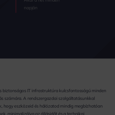
napján
és biztonságos IT infrastruktúra kulcsfontosságú minden
ás számára. A rendszergazdai szolgáltatásunkkal
uk, hogy eszközeid és hálózatod mindig megbízhatóan
k, minimalizálva az állásidőt és a technikai