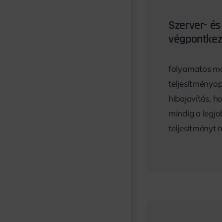
Szerver- és
végpontkez
folyamatos mo
teljesítményop
hibajavítás, h
mindig a legj
teljesítményt 