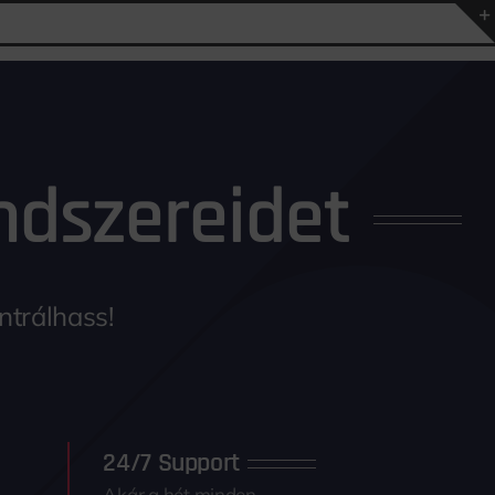
endszereidet
ntrálhass!
24/7 Support
Akár a hét minden