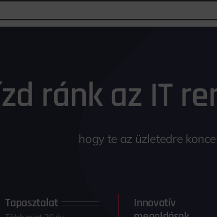
ízd ránk az IT r
hogy te az üzletedre konce
Tapasztalat
Innovatív
megoldások
Több mint 20 év