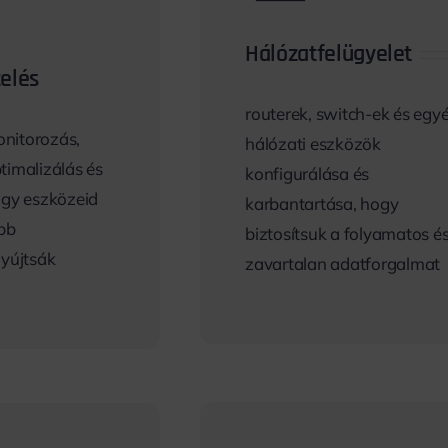
Hálózatfelügyelet
elés
routerek, switch-ek és egy
nitorozás,
hálózati eszközök
timalizálás és
konfigurálása és
ogy eszközeid
karbantartása, hogy
obb
biztosítsuk a folyamatos é
nyújtsák
zavartalan adatforgalmat