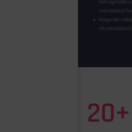
költséghatéko
mérnököket fog
Nagyobb vállal
infrastruktúra 
20+