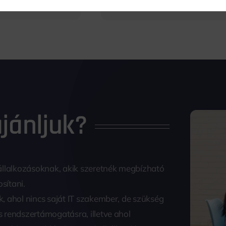
jánljuk?
állalkozásoknak, akik szeretnék megbízható
osítani.
, ahol nincs saját IT szakember, de szükség
 rendszertámogatásra, illetve ahol