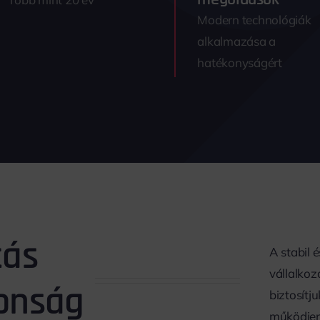
Modern technológiák
alkalmazása a
hatékonyságért
tás
A stabil 
vállalkoz
tonság
biztosítj
működjene