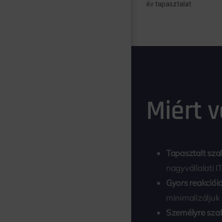
év tapasztalat
Miért 
Tapasztalt sz
nagyvállalati I
Gyors reakciói
minimalizáljuk 
Személyre sza