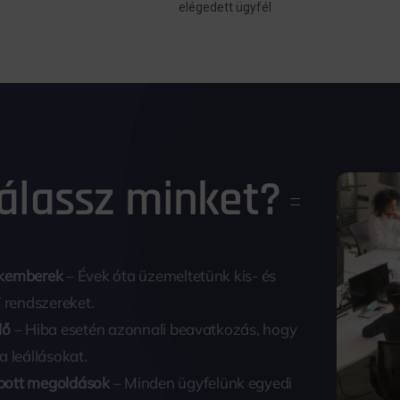
elégedett ügyfél
válassz minket?
akemberek
– Évek óta üzemeltetünk kis- és
T rendszereket.
dő
– Hiba esetén azonnali beavatkozás, hogy
a leállásokat.
bott megoldások
– Minden ügyfelünk egyedi