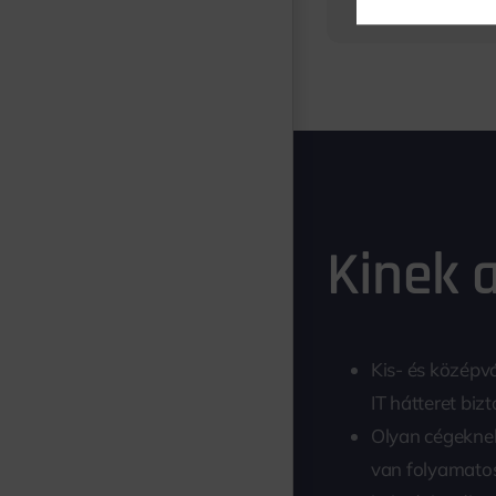
Kinek a
Kis- és középv
IT hátteret bizt
Olyan cégeknek
van folyamatos