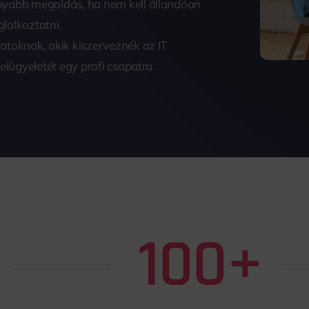
nyabb megoldás, ha nem kell állandóan
lalkoztatni.
atoknak, akik kiszerveznék az IT
felügyeletét egy profi csapatra.
100+