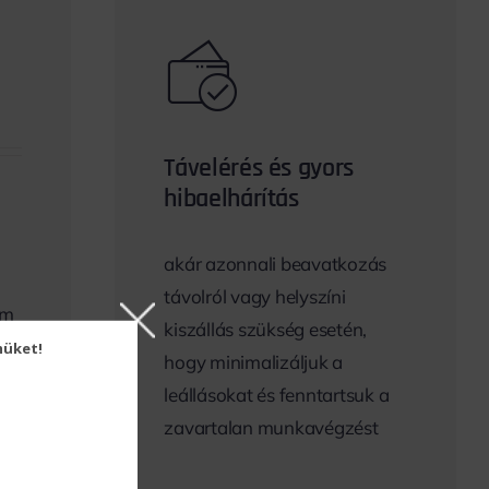
Távelérés és gyors
hibaelhárítás
akár azonnali beavatkozás
távolról vagy helyszíni
em
kiszállás szükség esetén,
müket!
hogy minimalizáljuk a
leállásokat és fenntartsuk a
zavartalan munkavégzést