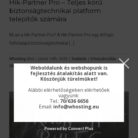
Hik-Partner Pro – Teljes körű
biztonságtechnikai platform
telepítők számára
Mi az a Hik-Partner Pro? A Hik-Partner Pro egy átfogó,
felhőalapú biztonságtechnikai [...]
Whosting
által
|
június 14th, 2025
|
Tudástár
|
0 hozzászólás
Olvass tovább
Weboldalunk és webshopunk is
fejlesztés átalakítás alatt van.
Köszönjük türelmüket!
Alábbi elérhetőségeken elérhetőek
vagyunk:
Tel.:
70/636 6656
Email:
info@whosting.eu
Powered by Convert Plus