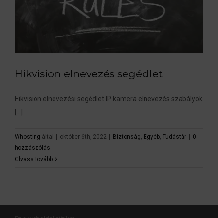
Hikvision elnevezés segédlet
Hikvision elnevezési segédlet IP kamera elnevezés szabályok
[...]
Hikvision elnevezés segédlet
Biztonság
Egyéb
Tudástár
Whosting
által
|
október 6th, 2022
|
Biztonság
,
Egyéb
,
Tudástár
|
0
hozzászólás
Olvass tovább