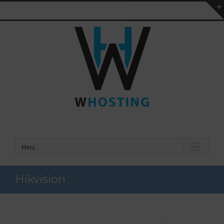
Kihagyás
Menj...
Hikvision