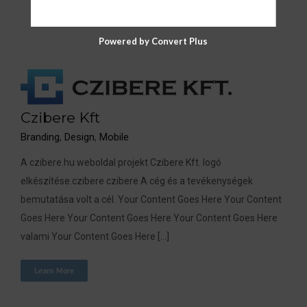
Powered by Convert Plus
Czibere Kft
Czibere Kft
Branding
,
Design
,
Mobile
Branding
Design
Mobile
A czibere.hu weboldal projekt Czibere Kft. logó
elkészítése.czibere czibere A cég és a tevékenységek
bemutatása volt a cél. Your Content Goes Here Your Content
Goes Here Your Content Goes Here Your Content Goes Here
valami Your Content Goes Here [...]
Learn More