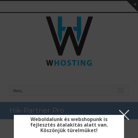
Kihagyás
Menj...
Hik-Partner Pro
Weboldalunk és webshopunk is
fejlesztés átalakítás alatt van.
Köszönjük türelmüket!