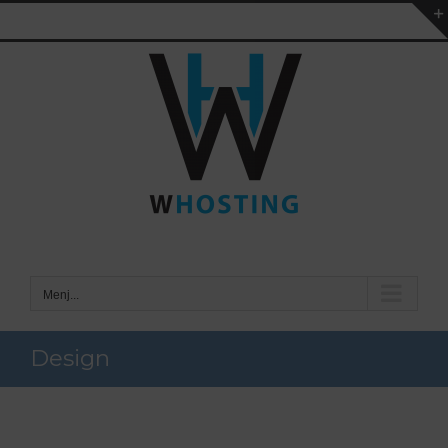
Kihagyás
Menj...
Design