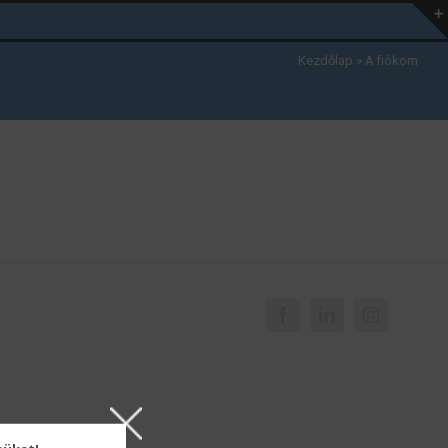
Kezdőlap
»
A fiókom
Facebook
LinkedIn
Instagram