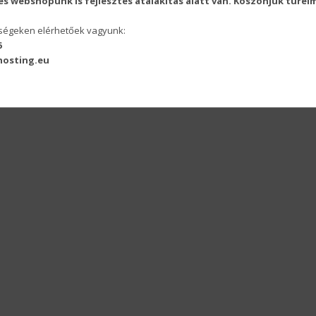
s webshopunk is fejlesztés átalakítás alatt van. Köszönjük türel
őségeken elérhetőek vagyunk:
6
osting.eu