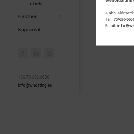
Weboldalunk é
Tárhely
Alábbi elérhet
Hasznos
Tel.:
70/636 665
Email:
info@wh
Kapcsolat
Facebook
LinkedIn
Instagram
+36.70.636.6656
info@whosting.eu