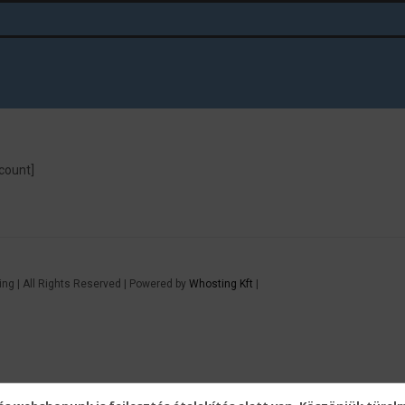
ount]
ng | All Rights Reserved | Powered by
Whosting Kft
|