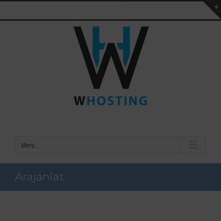
Kihagyás
Menj...
Árajánlat