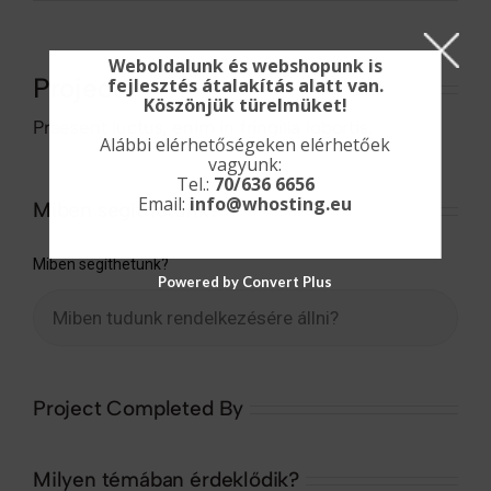
Weboldalunk és webshopunk is
Project
fejlesztés átalakítás alatt van.
Köszönjük türelmüket!
Praesent luctus, enim in fringilla lobortis.
Alábbi elérhetőségeken elérhetőek
vagyunk:
Tel.:
70/636 6656
Email:
info@whosting.eu
Miben segíthetünk?
Miben segíthetünk?
Powered by Convert Plus
Project Completed By
Milyen témában érdeklődik?